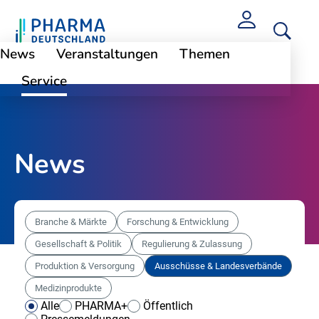
News
Veranstaltungen
Themen
Service
News
Branche & Märkte
Forschung & Entwicklung
Gesellschaft & Politik
Regulierung & Zulassung
Produktion & Versorgung
Ausschüsse & Landesverbände
Medizinprodukte
Alle
PHARMA+
Öffentlich