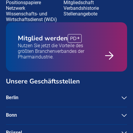
Positionspapiere
Mitgliedschaft
Netzwerk
Verbandshistorie
Wissenschafts- und
Stellenangebote
Wirtschaftsdienst (WiDi)
Mitglied werden
PD
Nutzen Sie jetzt die Vorteile des
größten Branchenverbandes der
Pharmaindustrie.
Unsere Geschäftsstellen
Berlin
Pharma Deutschland e.V.
Friedrichstraße 134
10117 Berlin
Bonn
Pharma Deutschland e.V.
+49-30 / 3087596-0
Ubierstraße 71-73
info@pharmadeutschland.de
53173 Bonn
Brüssel