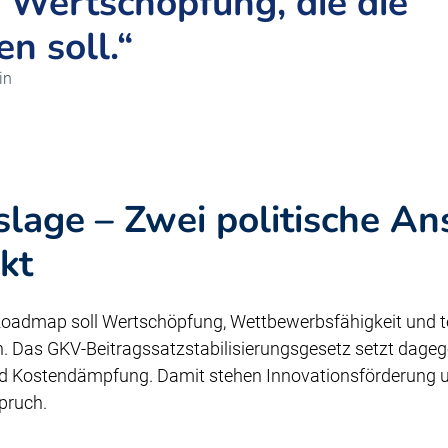
 Wertschöpfung, die die
n soll.“
in
age – Zwei politische Ans
ikt
Roadmap soll Wertschöpfung, Wettbewerbsfähigkeit und 
n. Das GKV-Beitragssatzstabilisierungsgesetz setzt dageg
und Kostendämpfung. Damit stehen Innovationsförderung un
pruch.