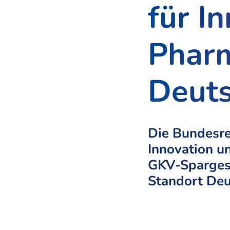
für I
Phar
Deuts
Die Bundesre
Innovation u
GKV-Sparges
Standort Deu