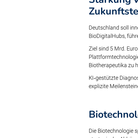
Zukunftst
Deutschland soll in
BioDigitalHubs, führ
Ziel sind 5 Mrd. Eur
Plattformtechnologie
Biotherapeutika zu h
KI‑gestützte Diagnos
explizite Meilenstein
Biotechnol
Die Biotechnologie s