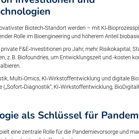
echnologien
novativster Biotech‑Standort werden – mit KI‑Bioprozessp
ender Rolle im Bioengineering und höherem Anteil biobasi
o private F&E‑Investitionen pro Jahr, mehr Risikokapital, S
n, z. B. Biofoundries, um Entwicklungszeit und -kosten k
albieren.
tik, Multi‑Omics, KI‑Wirkstoffentwicklung und digitale Bi
e („Sofort‑Diagnostik“, KI‑Wirkstoffentwicklung, BioDigita
ogie als Schlüssel für Pandem
pielt eine zentrale Rolle für die Pandemievorsorge und mac