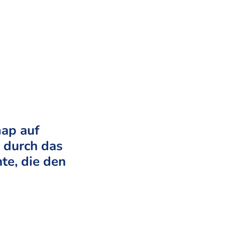
map auf
 durch das
e, die den