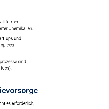
lattformen,
erter Chemikalien.
tart‑ups und
omplexer
oprozesse sind
lHubs).
ievorsorge
ht es erforderlich,