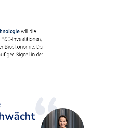
hnologie
will die
F&E‑Investitionen,
ler Bioökonomie. Der
ufiges Signal in der
e
chwächt