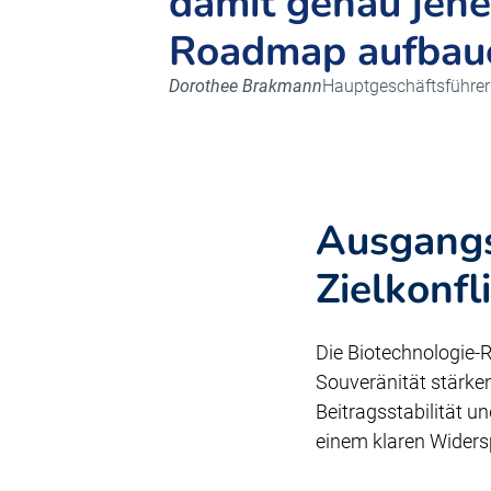
damit genau jene
Roadmap aufbaue
Dorothee Brakmann
Hauptgeschäftsführer
Ausgangsl
Zielkonfl
Die Biotechnologie-
Souveränität stärke
Beitragsstabilität 
einem klaren Widers