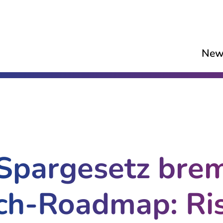
New
Spargesetz bre
ch-Roadmap: Ri