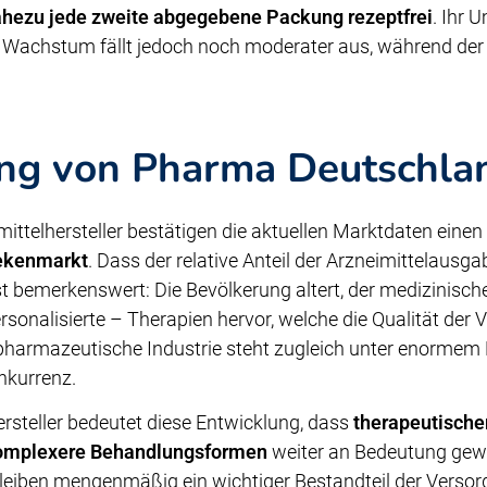
hezu jede zweite abgegebene Packung rezeptfrei
. Ihr 
s Wachstum fällt jedoch noch moderater aus, während der 
ng von Pharma Deutschla
mittelhersteller bestätigen die aktuellen Marktdaten einen
ekenmarkt
. Dass der relative Anteil der Arzneimittelausga
ist bemerkenswert: Die Bevölkerung altert, der medizinische
sonalisierte – Therapien hervor, welche die Qualität der
 pharmazeutische Industrie steht zugleich unter enormem 
nkurrenz.
rsteller bedeutet diese Entwicklung, dass
therapeutische
komplexere Behandlungsformen
weiter an Bedeutung gewi
bleiben mengenmäßig ein wichtiger Bestandteil der Verso