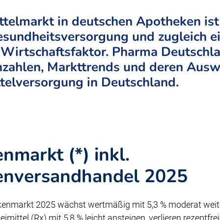
telmarkt in deutschen Apotheken ist 
Gesundheitsversorgung und zugleich e
Wirtschaftsfaktor. Pharma Deutschla
nzahlen, Markttrends und deren Ausw
ttelversorgung in Deutschland.
markt (*) inkl.
enversandhandel 2025
enmarkt 2025 wächst wertmäßig mit 5,3 % moderat weit
eimittel (Rx) mit 5,8 % leicht ansteigen, verlieren rezeptfr