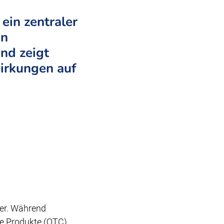
ein zentraler
in
nd zeigt
irkungen auf
er. Während
eie Produkte (OTC)