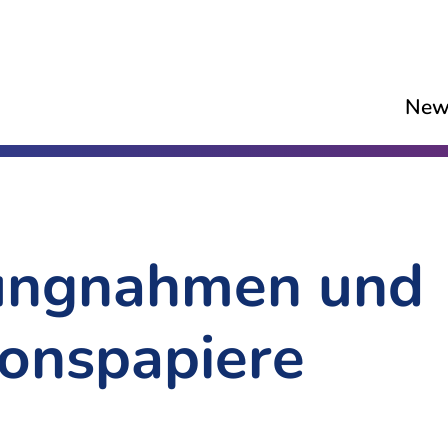
New
lungnahmen und
ionspapiere