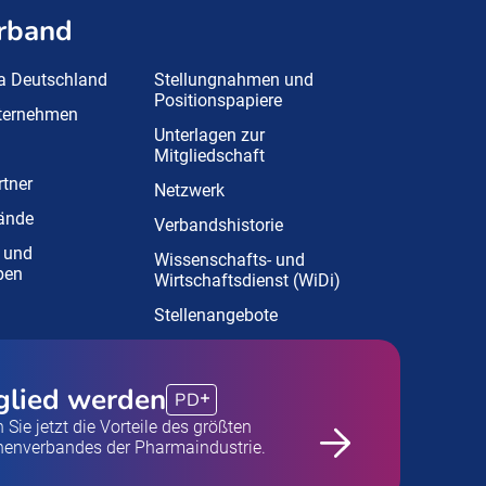
rband
a Deutschland
Stellungnahmen und
Positionspapiere
nternehmen
Unterlagen zur
Mitgliedschaft
tner
Netzwerk
ände
Verbandshistorie
 und
Wissenschafts- und
pen
Wirtschaftsdienst (WiDi)
Stellenangebote
glied werden
PD
 Sie jetzt die Vorteile des größten
henverbandes der Pharmaindustrie.