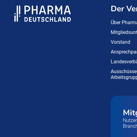
Der Ve
Über Pharm
Mitgliedsu
Vorstand
Ansprechpar
Landesverb
Ausschüsse
Arbeitsgrup
Mit
Nutzen
Branc