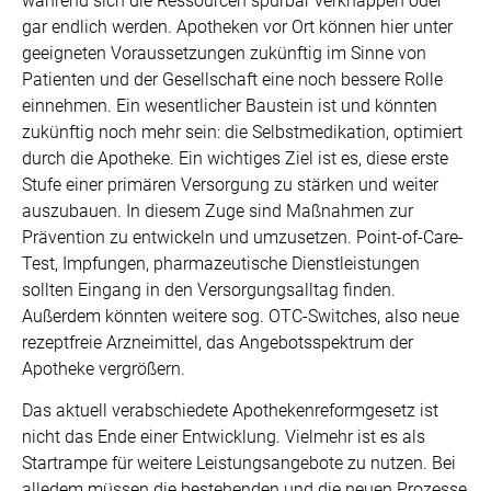
während sich die Ressourcen spürbar verknappen oder
gar endlich werden. Apotheken vor Ort können hier unter
geeigneten Voraussetzungen zukünftig im Sinne von
Patienten und der Gesellschaft eine noch bessere Rolle
einnehmen. Ein wesentlicher Baustein ist und könnten
zukünftig noch mehr sein: die Selbstmedikation, optimiert
durch die Apotheke. Ein wichtiges Ziel ist es, diese erste
Stufe einer primären Versorgung zu stärken und weiter
auszubauen. In diesem Zuge sind Maßnahmen zur
Prävention zu entwickeln und umzusetzen. Point-of-Care-
Test, Impfungen, pharmazeutische Dienstleistungen
sollten Eingang in den Versorgungsalltag finden.
Außerdem könnten weitere sog. OTC-Switches, also neue
rezeptfreie Arzneimittel, das Angebotsspektrum der
Apotheke vergrößern.
Das aktuell verabschiedete Apothekenreformgesetz ist
nicht das Ende einer Entwicklung. Vielmehr ist es als
Startrampe für weitere Leistungsangebote zu nutzen. Bei
alledem müssen die bestehenden und die neuen Prozesse