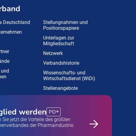
rband
a Deutschland
Stellungnahmen und
Positionspapiere
nternehmen
Unterlagen zur
Mitgliedschaft
tner
Netzwerk
ände
Verbandshistorie
 und
Wissenschafts- und
pen
Wirtschaftsdienst (WiDi)
Stellenangebote
glied werden
PD
 Sie jetzt die Vorteile des größten
henverbandes der Pharmaindustrie.