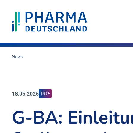
News
18.05.2026
PD
G-BA: Einleitu