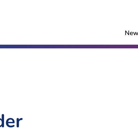
New
der