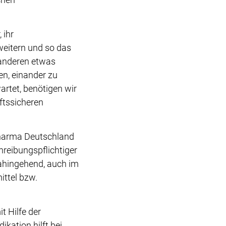
 ihr
eitern und so das
 anderen etwas
n, einander zu
artet, benötigen wir
ftssicheren
Pharma Deutschland
reibungspflichtiger
ahingehend, auch im
ittel bzw.
t Hilfe der
kation hilft bei