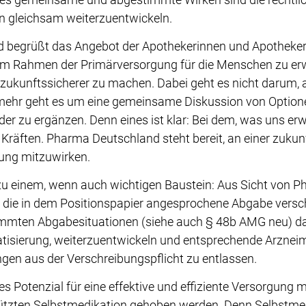
gleichsam weiterzuentwickeln.
begrüßt das Angebot der Apothekerinnen und Apotheker,
m Rahmen der Primärversorgung für die Menschen zu erw
ukunftssicherer zu machen. Dabei geht es nicht darum,
ehr geht es um eine gemeinsame Diskussion von Optione
er zu ergänzen. Denn eines ist klar: Bei dem, was uns erw
 Kräften. Pharma Deutschland steht bereit, an einer zukun
ung mitzuwirken.
u einem, wenn auch wichtigen Baustein: Aus Sicht von 
 die in dem Positionspapier angesprochene Abgabe versch
timmten Abgabesituationen (siehe auch § 48b AMG neu) d
atisierung, weiterzuentwickeln und entsprechende Arzneim
gen aus der Verschreibungspflicht zu entlassen.
s Potenzial für eine effektive und effiziente Versorgung mi
tützten Selbstmedikation gehoben werden. Denn Selbstmedi