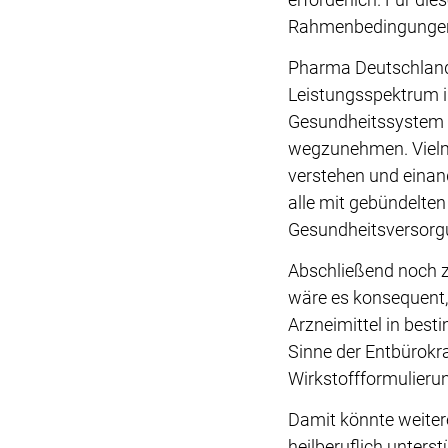
Rahmenbedingungen 
Pharma Deutschland 
Leistungsspektrum i
Gesundheitssystem z
wegzunehmen. Vielm
verstehen und einand
alle mit gebündelten
Gesundheitsversorg
Abschließend noch z
wäre es konsequent,
Arzneimittel in bes
Sinne der Entbürokr
Wirkstoffformulierun
Damit könnte weitere
heilberuflich unters