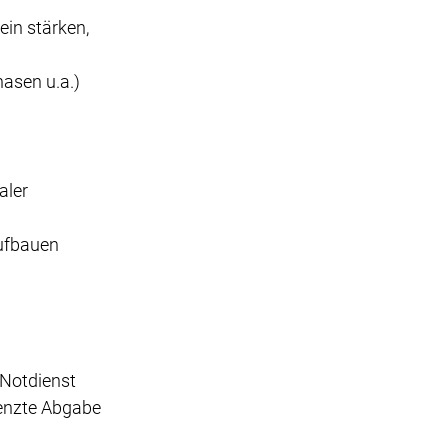
in stärken,
asen u.a.)
aler
aufbauen
-Notdienst
renzte Abgabe