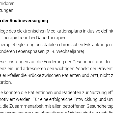
rridoren
stungen
n der Routineversorgung
flege des elektronischen Medikationsplans inklusive defi
 Therapietreue bei Dauertherapien
Therapiebegleitung bei stabilen chronischen Erkrankungen
sonderen Lebensphasen (z. B. Wechseljahre)
se Leistungen auf die Förderung der Gesundheit und der
z ein und adressieren den wichtigen Aspekt der Präven
aler Pfeiler die Brücke zwischen Patienten und Arzt, nicht z
ation.
 könnten die Patientinnen und Patienten zur Nutzung effi
iviert werden. Für eine erfolgreiche Entwicklung und Ums
t, die Zusammenarbeit mit allen betroffenen Gesundheits
ieses gemeinsame und abgestimmte Wirken sind die rechtli