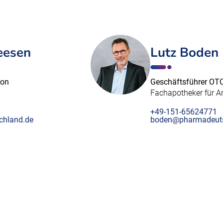
eesen
Lutz Boden
ion
Geschäftsführer OT
Fachapotheker für Ar
+49-151-65624771
chland.de
boden@pharmadeuts