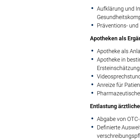
Aufklärung und I
Gesundheitskomp
Präventions- und
Apotheken als Ergän
Apotheke als Anla
Apotheke in besti
Ersteinschätzun
Videosprechstund
Anreize für Patie
Pharmazeutische
Entlastung ärztlich
Abgabe von OTC-A
Definierte Auswe
verschreibungspfl