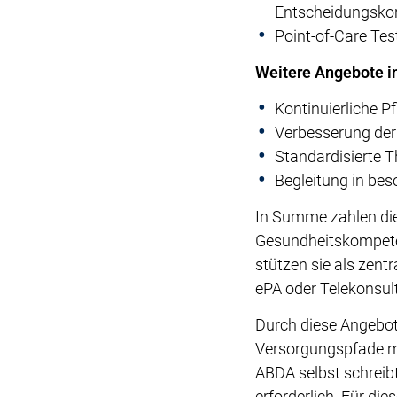
Entscheidungsko
Point-of-Care Te
Weitere Angebote i
Kontinuierliche P
Verbesserung der
Standardisierte 
Begleitung in be
In Summe zahlen die
Gesundheitskompeten
stützen sie als zentr
ePA oder Telekonsult
Durch diese Angebote
Versorgungspfade mot
ABDA selbst schreib
erforderlich. Für d