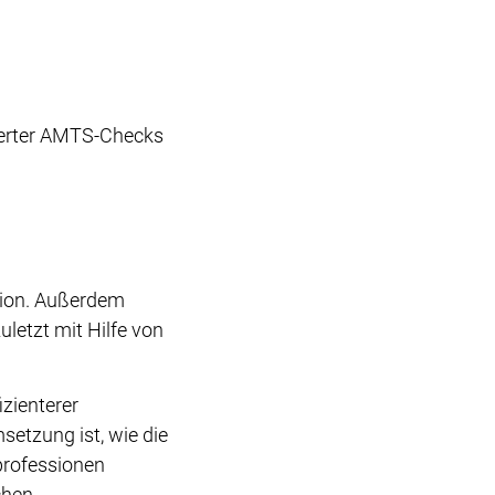
nierter AMTS-Checks
tion. Außerdem
uletzt mit Hilfe von
zienterer
etzung ist, wie die
professionen
chen