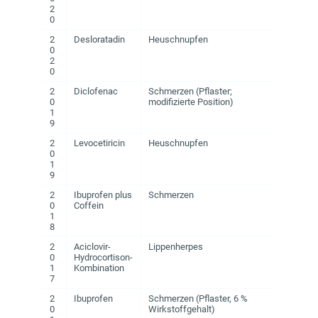
2
0
2
Desloratadin
Heuschnupfen
0
2
0
2
Diclofenac
Schmerzen (Pflaster;
0
modifizierte Position)
1
9
2
Levocetiricin
Heuschnupfen
0
1
9
2
Ibuprofen plus
Schmerzen
0
Coffein
1
8
2
Aciclovir-
Lippenherpes
0
Hydrocortison-
1
Kombination
7
2
Ibuprofen
Schmerzen (Pflaster, 6 %
0
Wirkstoffgehalt)