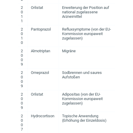
2
Orlistat
Erweiterung der Position auf
0
national zugelassene
1
Arzneimittel
1
2
Pantoprazol
Refluxsymptome (von der EU-
0
Kommission europaweit
1
zugelassen)
0
2
Almotriptan
Migräne
0
0
9
2
Omeprazol
Sodbrennen und saures
0
Aufstoßen
0
9
2
Orlistat
Adipositas (von der EU-
0
Kommission europaweit
0
zugelassen)
9
2
Hydrocortison
Topische Anwendung
0
(Erhöhung der Einzeldosis)
0
7