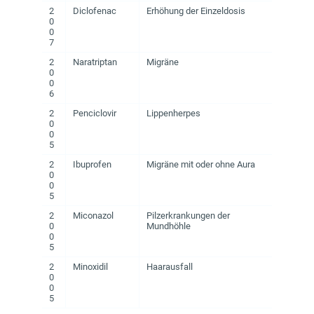
2
Diclofenac
Erhöhung der Einzeldosis
0
0
7
2
Naratriptan
Migräne
0
0
6
2
Penciclovir
Lippenherpes
0
0
5
2
Ibuprofen
Migräne mit oder ohne Aura
0
0
5
2
Miconazol
Pilzerkrankungen der
0
Mundhöhle
0
5
2
Minoxidil
Haarausfall
0
0
5