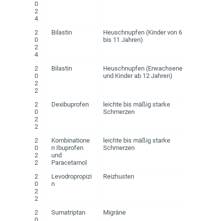
0
2
4
2
Bilastin
Heuschnupfen (Kinder von 6
0
bis 11 Jahren)
2
4
2
Bilastin
Heuschnupfen (Erwachsene
0
und Kinder ab 12 Jahren)
2
2
2
Dexibuprofen
leichte bis mäßig starke
0
Schmerzen
2
2
2
Kombinatione
leichte bis mäßig starke
0
n Ibuprofen
Schmerzen
2
und
2
Paracetamol
2
Levodropropizi
Reizhusten
0
n
2
2
2
Sumatriptan
Migräne
0