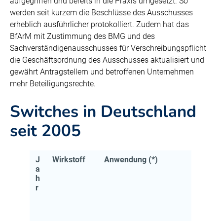
aufgegriffen und bereits in die Praxis umgesetzt. So
werden seit kurzem die Beschlüsse des Ausschusses
erheblich ausführlicher protokolliert. Zudem hat das
BfArM mit Zustimmung des BMG und des
Sachverständigenausschusses für Verschreibungspflicht
die Geschäftsordnung des Ausschusses aktualisiert und
gewährt Antragstellern und betroffenen Unternehmen
mehr Beteiligungsrechte.
Switches in Deutschland
seit 2005
J
Wirkstoff
Anwendung (*)
a
h
r