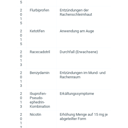
5
2
Flurbiprofen
Entzündungen der
0
Rachenschleimhaut
1
5
2
Ketotifen
Anwendung am Auge
0
1
5
2
Racecadotril
Durchfall (Erwachsene)
0
1
3
2
Benzydamin
Entzündungen im Mund- und
0
Rachenraum
1
3
2
Ibuprofen-
Erkältungssymptome
0
Pseudo-
1
ephedrin-
3
Kombination
2
Nicotin
Erhöhung Menge auf 15 mg je
0
abgeteilter Form
1
2