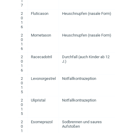
1
7
2
Fluticason
Heuschnupfen (nasale Form)
0
1
6
2
Mometason
Heuschnupfen (nasale Form)
0
1
6
2
Racecadotril
Durchfall (auch Kinder ab 12
0
J.)
1
6
2
Levonorgestrel
Notfallkontrazeption
0
1
5
2
Ulipristal
Notfallkontrazeption
0
1
5
2
Esomeprazol
Sodbrennen und saures
0
Aufstoßen
1