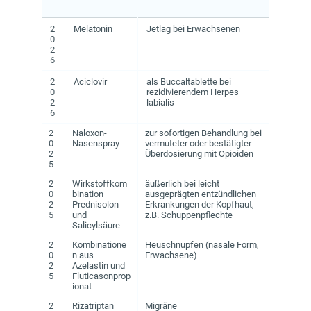
2
Melatonin
Jetlag bei Erwachsenen
0
2
6
2
Aciclovir
als Buccaltablette bei
0
rezidivierendem Herpes
2
labialis
6
2
Naloxon-
zur sofortigen Behandlung bei
0
Nasenspray
vermuteter oder bestätigter
2
Überdosierung mit Opioiden
5
2
Wirkstoffkom
äußerlich bei leicht
0
bination
ausgeprägten entzündlichen
2
Prednisolon
Erkrankungen der Kopfhaut,
5
und
z.B. Schuppenpflechte
Salicylsäure
2
Kombinatione
Heuschnupfen (nasale Form,
0
n aus
Erwachsene)
2
Azelastin und
5
Fluticasonprop
ionat
2
Rizatriptan
Migräne