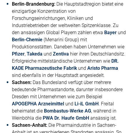
Berlin-Brandenburg:
Die Hauptstadtregion bietet eine
einzigartige Konzentration von
Forschungseinrichtungen, Kliniken und
Industriebetrieben der weltweiten Spitzenklasse. Zu
den ansässigen Global Playern zählen etwa
Bayer
und
Berlin-Chemie
(Menarini Group) mit
Produktionsstätten. Daneben haben Unternehmen wie
Pfizer
,
Takeda
und
Zentiva
hier ihren Deutschlandsitz.
Erfolgreiche mittelständische Unternehmen wie
DR.
KADE Pharmazeutische Fabrik
und
Aristo Pharma
sind ebenfalls in der Hauptstadt angesiedelt.
Sachsen:
Das Bundesland verfügt über mehrere
bedeutende Pharmastandorte, darunter insbesondere
Dresden mit Unternehmen wie zum Beispiel
APOGEPHA Arzneimittel
und
Li-iL GmbH
. Freital
beheimatet die
Bombastus-Werke AG
, während in
Weinböhla die
PWA Dr. Haufe GmbH
ansässig ist.
Sachsen-Anhalt:
Die Pharmaindustrie in Sachsen-
Anhalt ist an verschiedenen Standorten ansässig. So