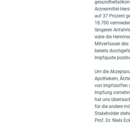
gesundheitsökon
Arzneimittel-Hers
auf 37 Prozent g
18.700 vermieden
längeren Anfahrt
wäre die Hemmsch
Mitverfasser des
bereits durchgefü
Impfquote positi
Um die Akzeptanz
Apothekern, Ärzt
von Impfstoffen a
Impfung vornehme
hat uns überrasc
für die andere m
Stakeholder steh
Prof. Dr. Niels E