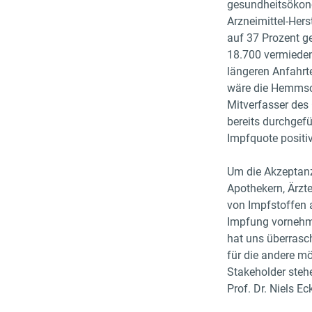
gesundheitsökon
Arzneimittel-Hers
auf 37 Prozent g
18.700 vermieden
längeren Anfahrt
wäre die Hemmsch
Mitverfasser des
bereits durchgefü
Impfquote positi
Um die Akzeptanz
Apothekern, Ärzt
von Impfstoffen a
Impfung vornehme
hat uns überrasc
für die andere m
Stakeholder steh
Prof. Dr. Niels E