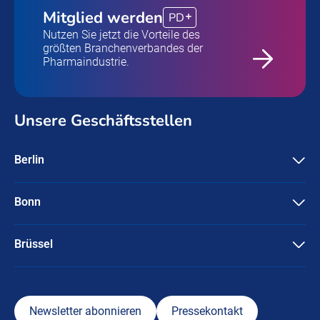
Mitglied werden
PD
Nutzen Sie jetzt die Vorteile des
größten Branchenverbandes der
Pharmaindustrie.
Unsere Geschäftsstellen
Berlin
Pharma Deutschland e.V.
Friedrichstraße 134
10117 Berlin
Bonn
Pharma Deutschland e.V.
+49-30 / 3087596-0
Ubierstraße 71-73
info@pharmadeutschland.de
53173 Bonn
Brüssel
Pharma Deutschland e.V.
+49-228 / 95745-0
Rue Marie de Bourgogne 58
info@pharmadeutschland.de
1000 Brüssel
+49-170-6133687
Newsletter abonnieren
Pressekontakt