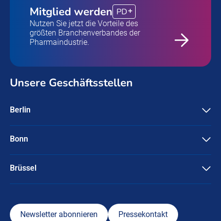
Mitglied werden
PD
Nutzen Sie jetzt die Vorteile des
größten Branchenverbandes der
Pharmaindustrie.
Unsere Geschäftsstellen
Berlin
Pharma Deutschland e.V.
Friedrichstraße 134
10117 Berlin
Bonn
Pharma Deutschland e.V.
+49-30 / 3087596-0
Ubierstraße 71-73
info@pharmadeutschland.de
53173 Bonn
Brüssel
Pharma Deutschland e.V.
+49-228 / 95745-0
Rue Marie de Bourgogne 58
info@pharmadeutschland.de
1000 Brüssel
+49-170-6133687
Newsletter abonnieren
Pressekontakt