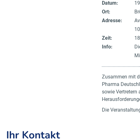
Datum:
19
Ort:
Br
Adresse:
Av
10
Zeit:
18
Info:
Di
Mi
Zusammen mit dem
Pharma Deutschla
sowie Vertretern 
Herausforderunge
Die Veranstaltun
Ihr Kontakt