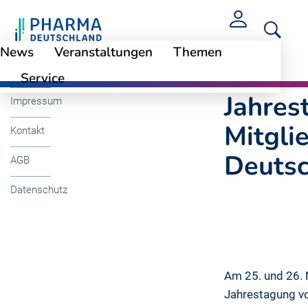
News
Veranstaltungen
Themen
Cookie-Einstellungen
Jahrestagung im 
Service
Jahres
Impressum
Mitgli
Kontakt
Deuts
AGB
Datenschutz
Am 25. und 26. 
Jahrestagung vo