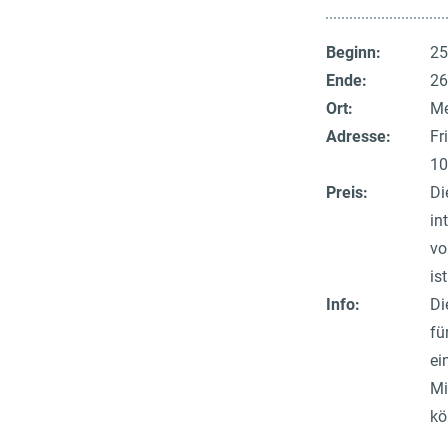
Beginn:
25
Ende:
26
Ort:
Me
Adresse:
Fr
10
Preis:
Di
in
vo
is
Info:
Di
fü
ei
Mi
kö