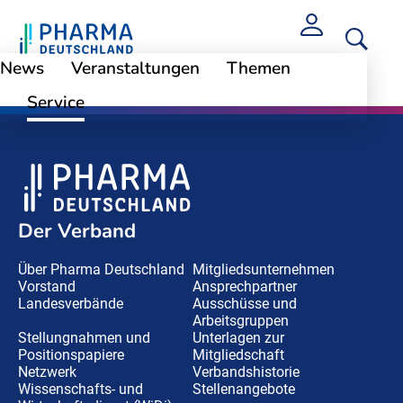
News
Veranstaltungen
Themen
Oops, an error occurred! Request: daf32b8e5f239
Service
Der Verband
Über Pharma Deutschland
Mitgliedsunternehmen
Vorstand
Ansprechpartner
Landesverbände
Ausschüsse und
Arbeitsgruppen
Stellungnahmen und
Unterlagen zur
Positionspapiere
Mitgliedschaft
Netzwerk
Verbandshistorie
Wissenschafts- und
Stellenangebote