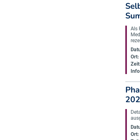
Sel
Sum
Als 
Medi
reze
Dat
Ort:
Zeit
Info
Pha
20
Deta
ausg
Dat
Ort: