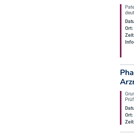
Pate
deu
Dat
Ort:
Zeit
Info
Pha
Arz
Grun
Prüf
Dat
Ort:
Zeit