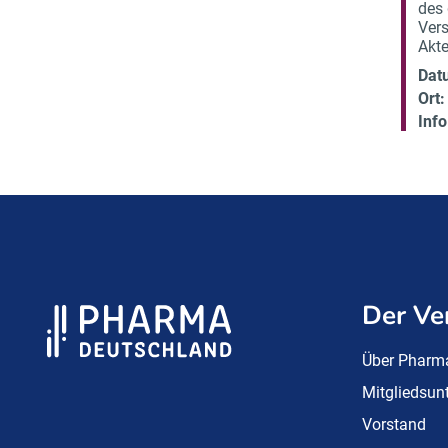
des 
Vers
Akt
Dat
Ort:
Info
Der Ve
Über Pharm
Mitgliedsu
Vorstand