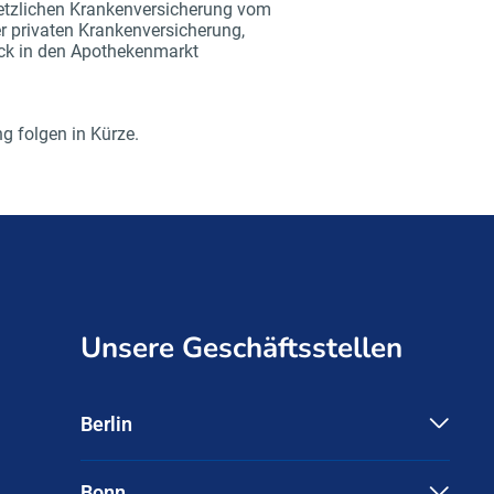
etzlichen Krankenversicherung vom
er privaten Krankenversicherung,
ck in den Apothekenmarkt
 folgen in Kürze.
Unsere Geschäftsstellen
Berlin
Pharma Deutschland e.V.
Friedrichstraße 134
10117 Berlin
Bonn