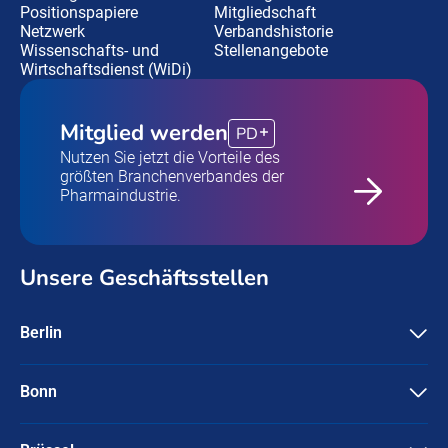
Positionspapiere
Mitgliedschaft
Netzwerk
Verbandshistorie
Wissenschafts- und
Stellenangebote
Wirtschaftsdienst (WiDi)
Mitglied werden
PD
Nutzen Sie jetzt die Vorteile des
größten Branchenverbandes der
Pharmaindustrie.
Unsere Geschäftsstellen
Berlin
Pharma Deutschland e.V.
Friedrichstraße 134
10117 Berlin
Bonn
Pharma Deutschland e.V.
+49-30 / 3087596-0
Ubierstraße 71-73
info@pharmadeutschland.de
53173 Bonn