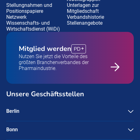
Stellungnahmen und
Unterlagen zur
Positionspapiere
Mitgliedschaft
Netzwerk
Verbandshistorie
Wissenschafts- und
Stellenangebote
Wirtschaftsdienst (WiDi)
Mitglied werden
PD
Nutzen Sie jetzt die Vorteile des
größten Branchenverbandes der
Pharmaindustrie.
Unsere Geschäftsstellen
Berlin
Pharma Deutschland e.V.
Friedrichstraße 134
10117 Berlin
Bonn
Pharma Deutschland e.V.
+49-30 / 3087596-0