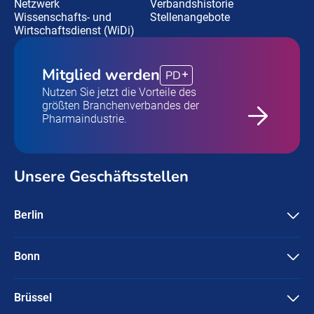
Netzwerk
Verbandshistorie
Wissenschafts- und
Stellenangebote
Wirtschaftsdienst (WiDi)
Mitglied werden
PD
Nutzen Sie jetzt die Vorteile des
größten Branchenverbandes der
Pharmaindustrie.
Unsere Geschäftsstellen
Berlin
Pharma Deutschland e.V.
Friedrichstraße 134
10117 Berlin
Bonn
Pharma Deutschland e.V.
+49-30 / 3087596-0
Ubierstraße 71-73
info@pharmadeutschland.de
53173 Bonn
Brüssel