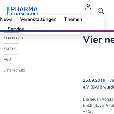
News
Veranstaltungen
Themen
Cookie-Einstellungen
Vier neue Mitglie
Service
Vier n
Impressum
Kontakt
AGB
Datenschutz
26.09.2018 – Au
e.V. (BAH) wurd
Die neuen Vorsta
Boldt (Bayer Vit
+ Co.).