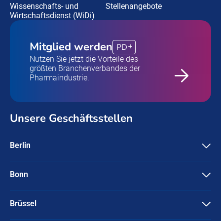
Wissenschafts- und
Stellenangebote
Wirtschaftsdienst (WiDi)
Mitglied werden
PD
Nutzen Sie jetzt die Vorteile des
größten Branchenverbandes der
Pharmaindustrie.
Unsere Geschäftsstellen
Berlin
Pharma Deutschland e.V.
Friedrichstraße 134
10117 Berlin
Bonn
Pharma Deutschland e.V.
+49-30 / 3087596-0
Ubierstraße 71-73
info@pharmadeutschland.de
53173 Bonn
Brüssel
Pharma Deutschland e.V.
+49-228 / 95745-0