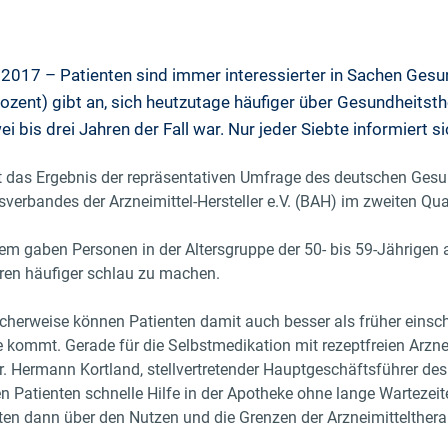
2017 – Patienten sind immer interessierter in Sachen Gesun
ozent) gibt an, sich heutzutage häufiger über Gesundheitst
ei bis drei Jahren der Fall war. Nur jeder Siebte informiert s
t das Ergebnis der repräsentativen Umfrage des deutschen Ges
verbandes der Arzneimittel-Hersteller e.V. (BAH) im zweiten Qua
lem gaben Personen in der Altersgruppe der 50- bis 59-Jährigen 
ren häufiger schlau zu machen.
cherweise können Patienten damit auch besser als früher einsch
e kommt. Gerade für die Selbstmedikation mit rezeptfreien Arznei
r. Hermann Kortland, stellvertretender Hauptgeschäftsführer des
en Patienten schnelle Hilfe in der Apotheke ohne lange Wartezeit
ten dann über den Nutzen und die Grenzen der Arzneimitteltherap