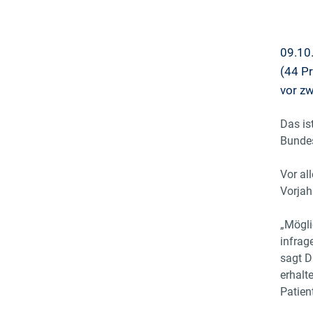
09.10.
(44 Pr
vor zw
Das is
Bundes
Vor al
Vorjah
„Mögli
infrag
sagt D
erhalt
Patien