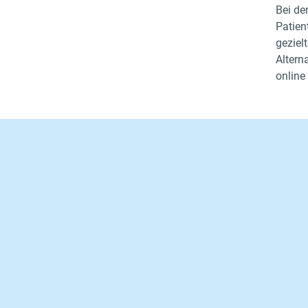
Bei de
Patien
geziel
Altern
online