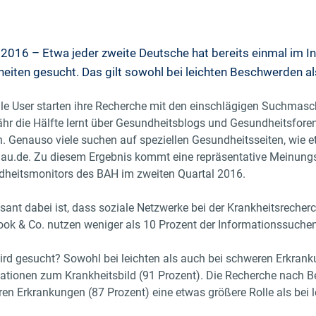
2016 – Etwa jeder zweite Deutsche hat bereits einmal im I
eiten gesucht. Das gilt sowohl bei leichten Beschwerden a
lle User starten ihre Recherche mit den einschlägigen Suchmasch
hr die Hälfte lernt über Gesundheitsblogs und Gesundheitsforen
. Genauso viele suchen auf speziellen Gesundheitsseiten, wie e
u.de. Zu diesem Ergebnis kommt eine repräsentative Meinun
heitsmonitors des BAH im zweiten Quartal 2016.
ssant dabei ist, dass soziale Netzwerke bei der Krankheitsrecherc
ok & Co. nutzen weniger als 10 Prozent der Informationssuche
rd gesucht? Sowohl bei leichten als auch bei schweren Erkrank
ationen zum Krankheitsbild (91 Prozent). Die Recherche nach B
en Erkrankungen (87 Prozent) eine etwas größere Rolle als bei 