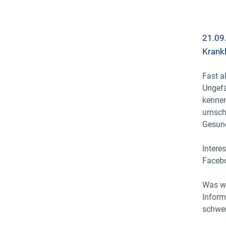
21.09.
Krankh
Fast a
Ungefä
kennen
umscha
Gesund
Intere
Facebo
Was wi
Inform
schwer