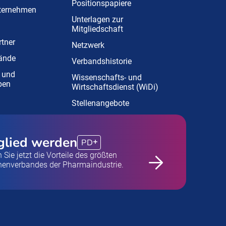
Positionspapiere
nternehmen
Unterlagen zur
Mitgliedschaft
tner
Netzwerk
ände
Verbandshistorie
 und
Wissenschafts- und
pen
Wirtschaftsdienst (WiDi)
Stellenangebote
glied werden
PD
 Sie jetzt die Vorteile des größten
henverbandes der Pharmaindustrie.