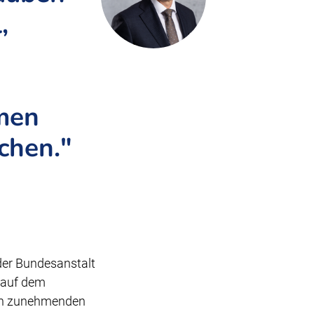
,
men
schen."
 der Bundesanstalt
 auf dem
von zunehmenden