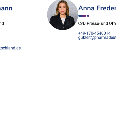
mann
Anna Freder
und
CvD Presse- und Öffe
+49-170-4548014
gutzeit@pharmadeut
schland.de