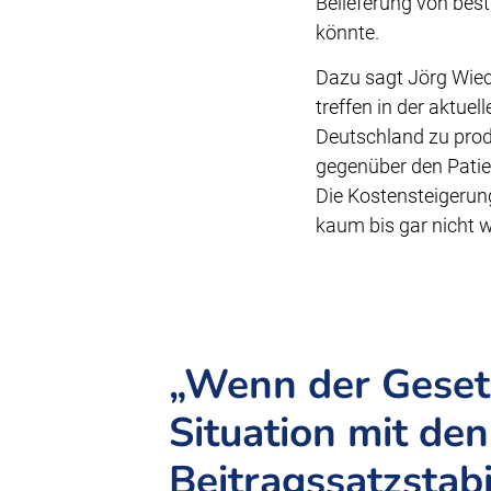
Belieferung von bes
könnte.
Dazu sagt Jörg Wiec
treffen in der aktue
Deutschland zu prod
gegenüber den Patien
Die Kostensteigerun
kaum bis gar nicht w
„Wenn der Gesetz
Situation mit de
Beitragssatzstab