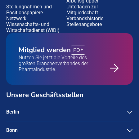
Arbeitsgruppen
Stellungnahmen und
Unterlagen zur
Positionspapiere
Mitgliedschaft
Netzwerk
Verbandshistorie
Wissenschafts- und
Stellenangebote
Wirtschaftsdienst (WiDi)
Mitglied werden
PD
Nutzen Sie jetzt die Vorteile des
größten Branchenverbandes der
Pharmaindustrie.
Unsere Geschäftsstellen
Berlin
Pharma Deutschland e.V.
Friedrichstraße 134
10117 Berlin
Bonn
Pharma Deutschland e.V.
+49-30 / 3087596-0