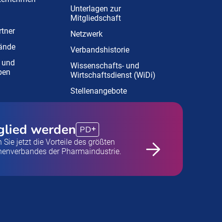
Unterlagen zur
Mitgliedschaft
tner
Netzwerk
ände
Verbandshistorie
 und
Wissenschafts- und
pen
Wirtschaftsdienst (WiDi)
Stellenangebote
glied werden
PD
 Sie jetzt die Vorteile des größten
henverbandes der Pharmaindustrie.