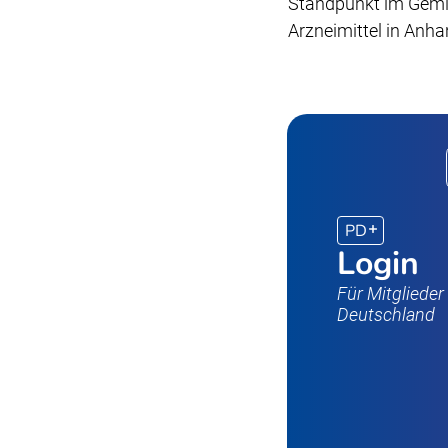
Standpunkt im Gemi
Arzneimittel in Anhan
PD
Login
Für Mitgliede
Deutschland