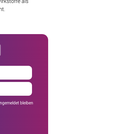
kstoffe als
ht.
ngemeldet bleiben