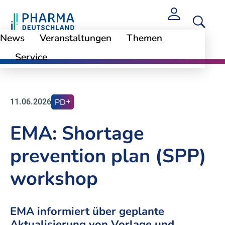
News
Veranstaltungen
Themen
Service
News
11.06.2026
PD
EMA: Shortage
prevention plan (SPP)
workshop
EMA informiert über geplante
Aktualisierung von Vorlage und