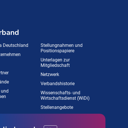
rband
a Deutschland
Stellungnahmen und
Positionspapiere
nternehmen
Unterlagen zur
Mitgliedschaft
tner
Netzwerk
ände
Verbandshistorie
 und
Wissenschafts- und
pen
Wirtschaftsdienst (WiDi)
Stellenangebote