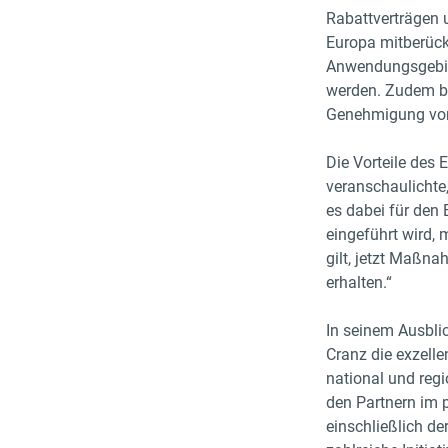
Rabattverträgen u
Europa mitberück
Anwendungsgebiet
werden. Zudem br
Genehmigung von n
Die Vorteile des 
veranschaulichte
es dabei für den
eingeführt wird, 
gilt, jetzt Maßn
erhalten.“
In seinem Ausbli
Cranz die exzell
national und reg
den Partnern im p
einschließlich de