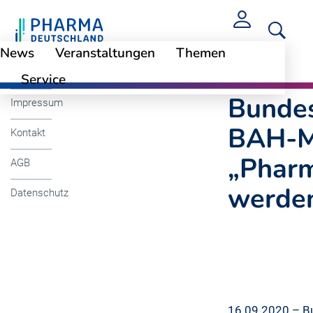
News
Veranstaltungen
Themen
Cookie-Einstellungen
Bundeswirtschaftsm
Service
Bundes
Impressum
BAH-M
Kontakt
„Pharm
AGB
werde
Datenschutz
16.09.2020 – Bu