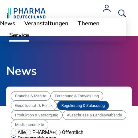
News
Veranstaltungen
Themen
Service
News
Branche & Märkte
Forschung & Entwicklung
Gesellschaft & Politik
Regulierung & Zulassung
Produktion & Versorgung
Ausschüsse & Landesverbände
Medizinprodukte
Alle
PHARMA+
Öffentlich