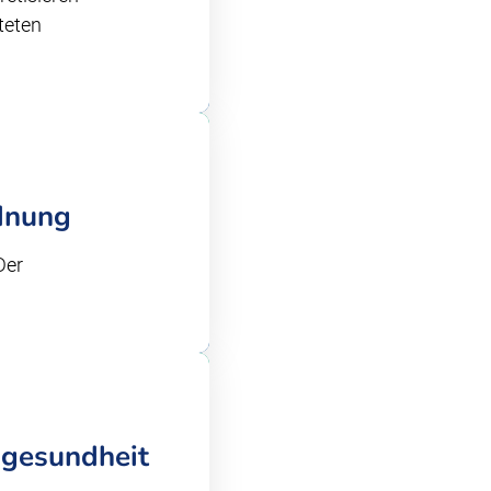
teten
dnung
Der
ngesundheit