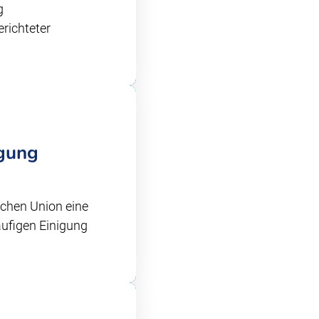
g
richteter
igung
schen Union eine
läufigen Einigung