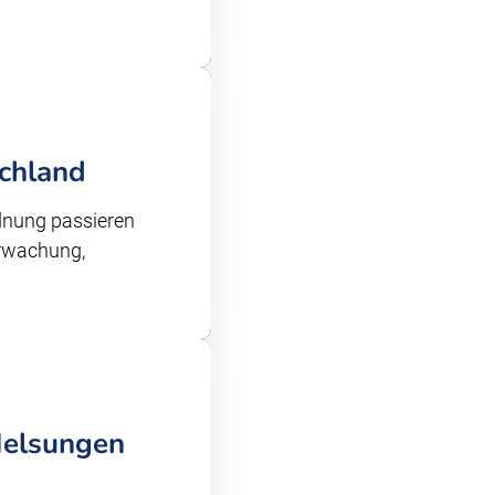
schland
dnung passieren
erwachung,
Melsungen