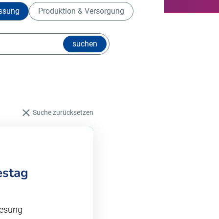
assung
Produktion & Versorgung
suchen
Suche zurücksetzen
estag
Lesung