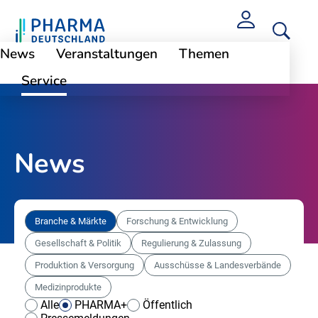
News
Veranstaltungen
Themen
Service
News
Branche & Märkte
Forschung & Entwicklung
Gesellschaft & Politik
Regulierung & Zulassung
Produktion & Versorgung
Ausschüsse & Landesverbände
Medizinprodukte
Alle
PHARMA+
Öffentlich