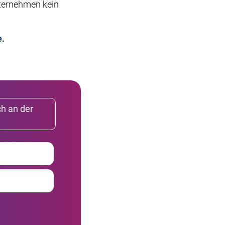
nternehmen kein
e
.
ch an der