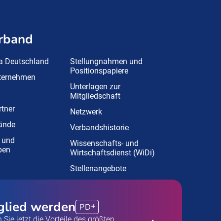
rband
a Deutschland
Stellungnahmen und
Positionspapiere
nternehmen
Unterlagen zur
Mitgliedschaft
tner
Netzwerk
ände
Verbandshistorie
 und
Wissenschafts- und
pen
Wirtschaftsdienst (WiDi)
Stellenangebote
glied werden
PD
 Sie jetzt die Vorteile des größten