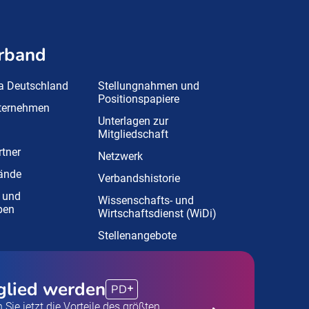
rband
a Deutschland
Stellungnahmen und
Positionspapiere
nternehmen
Unterlagen zur
Mitgliedschaft
tner
Netzwerk
ände
Verbandshistorie
 und
Wissenschafts- und
pen
Wirtschaftsdienst (WiDi)
Stellenangebote
glied werden
PD
 Sie jetzt die Vorteile des größten