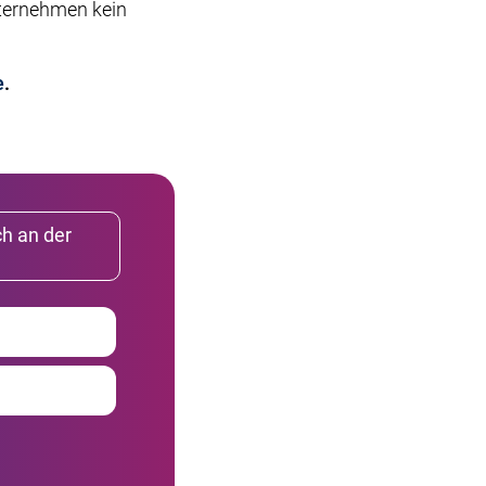
nternehmen kein
e
.
ch an der